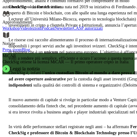
Approfondimenti, analisi e contenuti formativi per comprendere in modo
autorevole l'evoluzione del settore.
CheckSig
— la
fintech
italiana nata nel 2019 su iniziativa di Ferdinand
esperto di Bitcoin e blockchain, con alle spalle una lunga esperienza nel
Lecturer all’Università Milano-Bicocca, esperto in tecnologia blockchain) 
Approfondimenti
investimenti in cripto a clientela Private e Istituzionali, annuncia l’apert
Workshop
Videolezioni
Podcast
Newsletter
CASP autorizzati
Le risorse così raccolte alimenteranno il processo di internazionalizzazione
Notizie
disponibili i propri servizi anche agli investitori svizzeri. CheckSig è inte
Press room
Blog
di business che è un
unicum
nel panorama europeo. L’obiettivo è affiancare
MiCAR
volti a rendere più semplice, efficiente e sicuro l’accesso a questa nuova a
CheckSig ottiene la licenza MiCAR — Il primo operatore cripto in Italia.
Leggi la notizia
CheckSig è, infatti l’
unico custodian Bitcoin al mondo a dare prova di
ad avere coperture assicurative
per la custodia degli asset investiti (Gr
indipendenti
sulla qualità dei controlli di sistema e organizzativi (Deloitt
Il nuovo aumento di capitale si rivolge in particolar modo a Venture Capit
consolidamento della fintech che, nel precedente aumento di capitale (avv
si era invece rivolta a business angels e player industriali specializzati nel 
In virtù delle performance stellari registrate negli anni – ha affermato
Fer
CheckSig e professore di Bitcoin & Blockchain Technology presso l’U