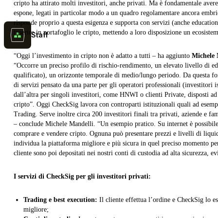
cripto ha attirato molti investitori, anche privati. Ma è fondamentale avere
espone, legati in particolar modo a un quadro regolamentare ancora embrio
risponde proprio a questa esigenza e supporta con servizi (anche educational
inserire in portafoglio le cripto, mettendo a loro disposizione un ecosistem
Staff
“Oggi l’investimento in cripto non è adatto a tutti – ha aggiunto
Michele 
“Occorre un preciso profilo di rischio-rendimento, un elevato livello di ed
qualificato), un orizzonte temporale di medio/lungo periodo. Da questa for
di servizi pensato da una parte per gli operatori professionali (investitori 
dall’altra per singoli investitori, come HNWI o clienti Private, disposti 
cripto”. Oggi CheckSig lavora con controparti istituzionali quali ad esem
Trading. Serve inoltre circa 200 investitori finali tra privati, aziende e 
– conclude Michele Mandelli. “Un esempio pratico. Su internet è possibil
comprare e vendere cripto. Ognuna può presentare prezzi e livelli di liquid
individua la piattaforma migliore e più sicura in quel preciso momento per 
cliente sono poi depositati nei nostri conti di custodia ad alta sicurezza, ev
I servizi di CheckSig per gli investitori privati:
Trading e best execution:
Il cliente effettua l’ordine e CheckSig lo e
migliore;