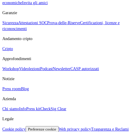
economiche
Invita gli amici
Garanzie
Sicurezza
Attestazioni SOC
Prova‑delle‑Riserve
Certificazioni, licenze e
riconoscimenti
Andamento cripto
Cripto
Approfondimenti
Workshop
Videolezioni
Podcast
Newsletter
CASP autorizzati
Notizie
Press room
Blog
Azienda
Chi siamo
Info
Press kit
CheckSig Clear
Legale
Cookie policy
Preferenze cookie
Web privacy policy
Trasparenza e Reclami