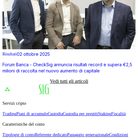
02 ottobre 2025
Risultati
Forum Banca - CheckSig annuncia risultati record e supera €2,5
milioni di raccolta nel nuovo aumento di capitale
Vedi tutti gli articoli
Servizi cripto
Trading
Piani di accumulo
Custodia
Custodia per prestiti
Staking
Fiscalità
Caratteristiche del conto
Tipologie di conto
Referente dedicato
Passaggio generazionale
Condizioni