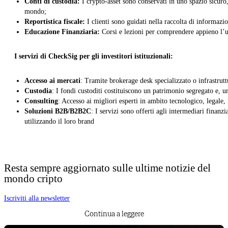
Conti di custodia:
I crypto-asset sono conservati in uno spazio sicuro,
mondo;
Reportistica fiscale:
I clienti sono guidati nella raccolta di informazio
Educazione Finanziaria:
Corsi e lezioni per comprendere appieno l’u
I servizi di CheckSig per gli investitori istituzionali:
Accesso ai mercati
: Tramite brokerage desk specializzato o infrastrutt
Custodia
: I fondi custoditi costituiscono un patrimonio segregato e, un
Consulting
: Accesso ai migliori esperti in ambito tecnologico, legale, 
Soluzioni B2B/B2B2C
: I servizi sono offerti agli intermediari finanzi
utilizzando il loro brand
Resta sempre aggiornato sulle ultime notizie del
mondo cripto
Iscriviti alla newsletter
Continua a leggere