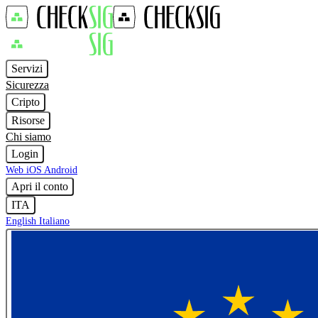
Servizi
Sicurezza
Cripto
Risorse
Chi siamo
Login
Web
iOS
Android
Apri il conto
ITA
English
Italiano