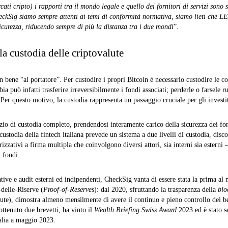
ti cripto) i rapporti tra il mondo legale e quello dei fornitori di servizi sono s
eckSig siamo sempre attenti ai temi di conformità normativa, siamo lieti che LE
sicurezza, riducendo sempre di più la distanza tra i due mondi
”.
a custodia delle criptovalute
 bene “al portatore”. Per custodire i propri Bitcoin è necessario custodire le co
ia può infatti trasferire irreversibilmente i fondi associati; perderle o farsele 
. Per questo motivo, la custodia rappresenta un passaggio cruciale per gli investit
io di custodia completo, prendendosi interamente carico della sicurezza dei fon
 custodia della fintech italiana prevede un sistema a due livelli di custodia, disc
orizzativi a firma multipla che coinvolgono diversi attori, sia interni sia esterni
 fondi.
ative e audit esterni ed indipendenti, CheckSig vanta di essere stata la prima al
delle‑Riserve (
Proof-of-Reserves
): dal 2020, sfruttando la trasparenza della
blo
lute), dimostra almeno mensilmente di avere il continuo e pieno controllo dei be
ottenuto due brevetti, ha vinto il
Wealth Briefing Swiss Award
2023 ed è stato s
alia a maggio 2023.