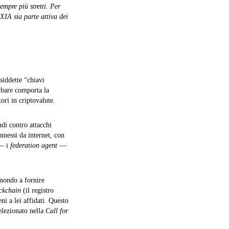
empre più stretti. Per
XIA sia parte attiva dei
siddette “chiavi
rubare comporta la
ori in criptovalute.
di contro attacchi
onnessi da internet, con
 — i
federation agent
—
 mondo a fornire
ckchain
(il registro
ni a lei affidati. Questo
elezionato nella
Call for