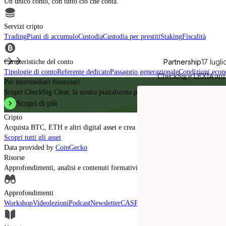
Un unico conto, con tutto ciò che conta.
Servizi cripto
Trading
Piani di accumulo
Custodia
Custodia per prestiti
Staking
Fiscalità
Partnership
17 lugl
Caratteristiche del conto
Tipologie di conto
Referente dedicato
Passaggio generazionale
Condizioni eco
CheckSig e LEXIA ann
Per intermediari finanziari
Scopri CheckSig Clear, la nostra piattaforma per intermediari finanziari.
Scopri di più
Cripto
Acquista BTC, ETH e altri digital asset e crea il tuo portafoglio con un appro
Scopri tutti gli asset
Data provided by
CoinGecko
Risorse
Approfondimenti, analisi e contenuti formativi per comprendere in modo autor
Approfondimenti
Workshop
Videolezioni
Podcast
Newsletter
CASP autorizzati