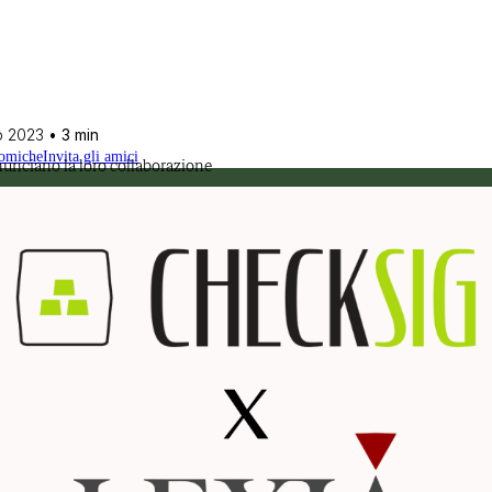
io 2023
• 3 min
nomiche
Invita gli amici
unciano la loro collaborazione
ccio professionale.
evole l'evoluzione del settore.