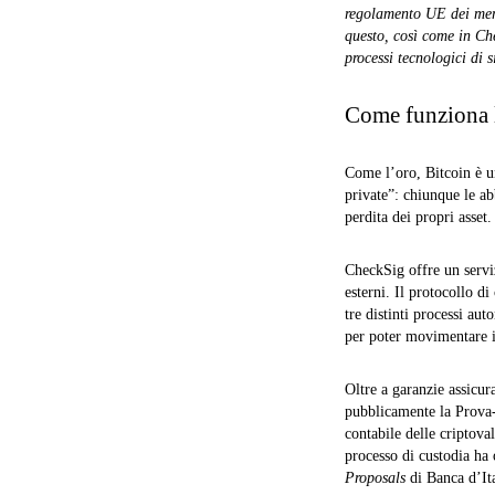
regolamento UE dei merca
questo, così come in Ch
processi tecnologici di 
Come funziona l
Come l’oro, Bitcoin è un
private”: chiunque le abb
perdita dei propri asset
CheckSig offre un serviz
esterni. Il protocollo di
tre distinti processi aut
per poter movimentare i
Oltre a garanzie assicur
pubblicamente la Prova‑
contabile delle criptova
processo di custodia ha 
Proposals
di Banca d’It