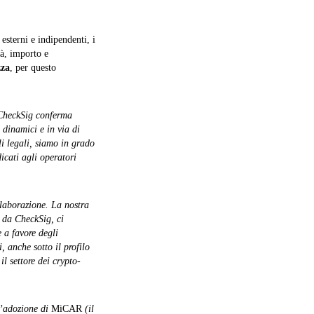
 esterni e indipendenti, i
tà, importo e
zza
, per questo
 CheckSig conferma
, dinamici e in via di
li legali, siamo in grado
dicati agli operatori
llaborazione. La nostra
i da CheckSig, ci
 a favore degli
, anche sotto il profilo
l settore dei crypto-
l’adozione di
MiCAR
(il