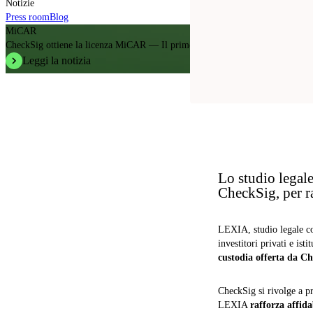
Notizie
Press room
Blog
MiCAR
CheckSig ottiene la licenza MiCAR — Il primo operatore cripto in Italia.
Leggi la notizia
Lo studio legale
CheckSig, per ra
LEXIA, studio legale c
investitori privati e ist
custodia offerta da C
CheckSig si rivolge a pri
LEXIA
rafforza affida