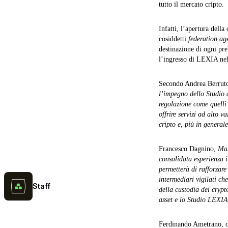
tutto il mercato cripto.
Infatti, l’apertura della
cosiddetti
federation ag
destinazione di ogni pr
l’ingresso di LEXIA ne
Secondo Andrea Berrut
l’impegno dello Studio a 
regolazione come quelli 
offrire servizi ad alto v
cripto e, più in generale
Francesco Dagnino,
Man
consolidata esperienza i
permetterà di rafforzare
intermediari vigilati ch
Staff
della custodia dei crypt
asset e lo Studio LEXIA 
Ferdinando Ametrano, c