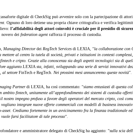
 cassaforte digitale di CheckSig può avvenire solo con la partecipazione di attori
ent
. Ognuno di loro detiene una propria chiave crittografica e verifica legittimi
elievo:
l’affidabilità degli attori coinvolti è cruciale per il presidio di sicure
l novero dei
federation agent
rafforza il processo di custodia.
o,
Managing Director
dei
RegTech Services
di LEXIA, “
la collaborazione con
mettere al centro la tutela di società, privati e istituzioni in contesti complessi
fintech e cripto. Grazie alla conoscenza sia degli aspetti tecnologici sia di quel
alore aggiunto
.LEXIA
sta, infatti, sviluppando una serie di servizi innovativi de
, al settore
FinTech e RegTech.
Nei prossimi mesi annunceremo queste novità
”.
aging Partner
di LEXIA, ha così commentato: “
siamo entusiasti di questa co
n ambito fintech, unitamente all’approfondimento dei sistemi di custodia offert
 il nostro impegno profuso a favore degli operatori del mercato cripto, così come
e vogliano integrare nuove offerte commerciali con modelli di business innovativi
o-asset. Crediamo fortemente in un avvicinamento fra la finanza tradizionale ed i
vuole farsi facilitatore di tale processo
“.
ofondatore e amministratore delegato di CheckSig ha aggiunto: “
sulla scia del