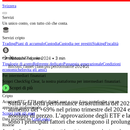
Svizzera
Servizi
Un unico conto, con tutto ciò che conta.
Servizi cripto
Trading
Piani di accumulo
Custodia
Custodia per prestiti
Staking
Fiscalità
Bitcoin
17 aprile 2024
• 3 min
Caratteristiche del conto
Tipologie di conto
Referente dedicato
Passaggio generazionale
Condizioni
Bitcoin: l’asset class più performante 2024Q1
economiche
Invita gli amici
Per intermediari finanziari
Scopri CheckSig Clear, la nostra piattaforma per intermediari finanziari.
Scopri di più
Cripto
Acquista BTC, ETH e altri digital asset e crea il tuo portafoglio con un
Sulla scia della performance straordinaria del 2
approccio professionale.
aumento del +69% nel primo trimestre del 2024 
Scopri tutti gli asset
assoluto di prezzo. L’approvazione degli ETF e l
Data provided by
CoinGecko
sono i principali fattori che sostengono il prolung
Risorse