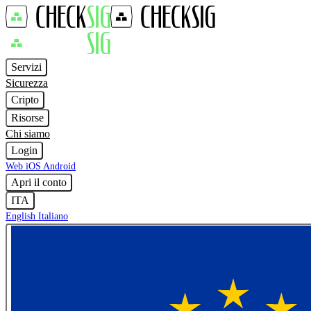
Servizi
Sicurezza
Cripto
Risorse
Chi siamo
Login
Web
iOS
Android
Apri il conto
ITA
English
Italiano