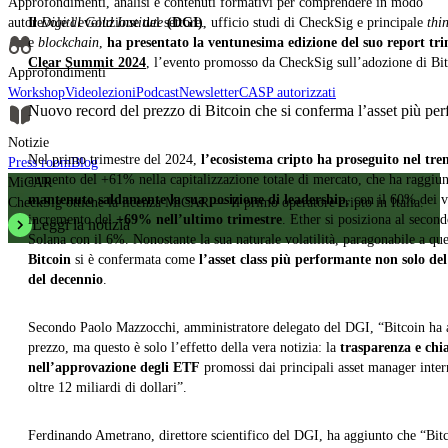
Approfondimenti, analisi e contenuti formativi per comprendere in modo
autorevole l'evoluzione del settore.
Il
Digital Gold Institute
(DGI)
, ufficio studi di CheckSig e principale
thi
e
blockchain
,
ha presentato la ventunesima edizione del suo report tri
Clear Summit 2024
, l’evento promosso da CheckSig sull’adozione di Bitco
Approfondimenti
Workshop
Videolezioni
Podcast
Newsletter
CASP autorizzati
Nuovo record del prezzo di Bitcoin che si conferma l’asset più pe
Notizie
Nel primo trimestre del 2024,
l’ecosistema cripto ha proseguito nel tren
Press room
Blog
aumento del +61% nella capitalizzazione totale di mercato, che ha raggiunto
MiCAR
mantenuto saldamente la sua posizione di leadership
, con il 60% dei 
CheckSig ottiene la licenza MiCAR — Il primo operatore cripto in Italia.
incremento del
+69% nell’ultimo trimestre
. Ether si posiziona al secon
Leggi la notizia
Solana con il 6%. Nonostante la sua naturale volatilità, paragonabile a qu
Bitcoin
si è confermata come
l’asset class più performante non solo de
del decennio
.
Secondo Paolo Mazzocchi, amministratore delegato del DGI, “Bitcoin ha att
prezzo, ma questo è solo l’effetto della vera notizia: la
trasparenza e chi
nell’approvazione degli ETF
promossi dai principali asset manager inter
oltre 12 miliardi di dollari”.
Ferdinando Ametrano, direttore scientifico del DGI, ha aggiunto che “Bit