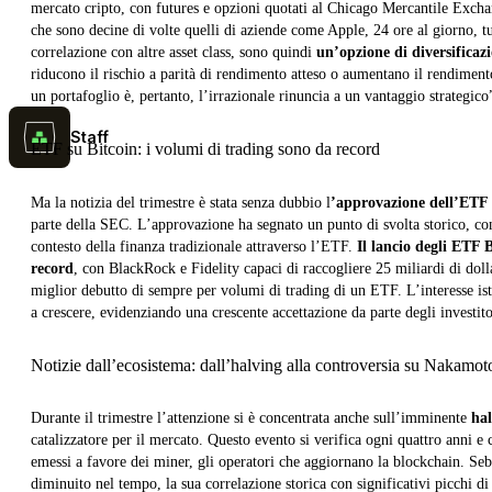
mercato cripto, con futures e opzioni quotati al Chicago Mercantile Exch
che sono decine di volte quelli di aziende come Apple, 24 ore al giorno, tu
correlazione con altre asset class, sono quindi
un’opzione di diversificaz
riducono il rischio a parità di rendimento atteso o aumentano il rendimento
un portafoglio è, pertanto, l’irrazionale rinuncia a un vantaggio strategico
Staff
ETF su Bitcoin: i volumi di trading sono da record
Ma la notizia del trimestre è stata senza dubbio l
’approvazione dell’ETF 
parte della SEC. L’approvazione ha segnato un punto di svolta storico, con
contesto della finanza tradizionale attraverso l’ETF.
Il lancio degli ETF 
record
, con BlackRock e Fidelity capaci di raccogliere 25 miliardi di doll
miglior debutto di sempre per volumi di trading di un ETF. L’interesse ist
a crescere, evidenziando una crescente accettazione da parte degli investito
Notizie dall’ecosistema: dall’halving alla controversia su Nakamot
Durante il trimestre l’attenzione si è concentrata anche sull’imminente
ha
catalizzatore per il mercato. Questo evento si verifica ogni quattro anni e
emessi a favore dei miner, gli operatori che aggiornano la blockchain. Seb
diminuito nel tempo, la sua correlazione storica con significativi picchi d