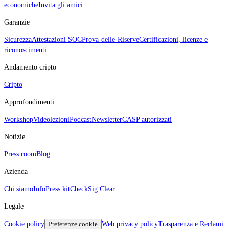
economiche
Invita gli amici
Garanzie
Sicurezza
Attestazioni SOC
Prova‑delle‑Riserve
Certificazioni, licenze e
riconoscimenti
Andamento cripto
Cripto
Approfondimenti
Workshop
Videolezioni
Podcast
Newsletter
CASP autorizzati
Notizie
Press room
Blog
Azienda
Chi siamo
Info
Press kit
CheckSig Clear
Legale
Cookie policy
Preferenze cookie
Web privacy policy
Trasparenza e Reclami