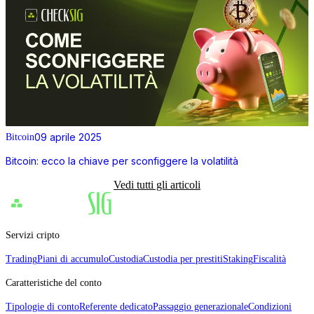
09 aprile 2025
Bitcoin
Bitcoin: ecco la chiave per sconfiggere la volatilità
Vedi tutti gli articoli
Servizi cripto
Trading
Piani di accumulo
Custodia
Custodia per prestiti
Staking
Fiscalità
Caratteristiche del conto
Tipologie di conto
Referente dedicato
Passaggio generazionale
Condizioni