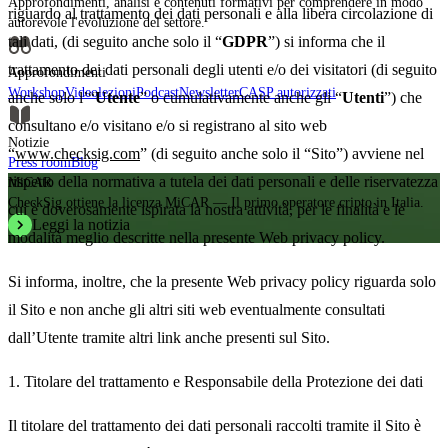
Approfondimenti, analisi e contenuti formativi per comprendere in modo
riguardo al trattamento dei dati personali e alla libera circolazione di
autorevole l'evoluzione del settore.
tali dati, (di seguito anche solo il “
GDPR
”) si informa che il
trattamento dei dati personali degli utenti e/o dei visitatori (di seguito
Approfondimenti
Workshop
Videolezioni
Podcast
Newsletter
CASP autorizzati
anche solo l’“
Utente
” o cumulativamente anche gli “
Utenti
”) che
consultano e/o visitano e/o si registrano al sito web
Notizie
“
www.checksig.com
” (di seguito anche solo il “Sito”) avviene nel
Press room
Blog
rispetto della normativa a tutela dei dati personali e delle riservatezza
MiCAR
CheckSig ottiene la licenza MiCAR — Il primo operatore cripto in Italia.
cui è doverosamente ispirata la nostra attività, per le finalità e le
Leggi la notizia
modalità meglio descritte nella presente Web privacy policy.
Si informa, inoltre, che la presente Web privacy policy riguarda solo
il Sito e non anche gli altri siti web eventualmente consultati
dall’Utente tramite altri link anche presenti sul Sito.
1. Titolare del trattamento e Responsabile della Protezione dei dati
Il titolare del trattamento dei dati personali raccolti tramite il Sito è