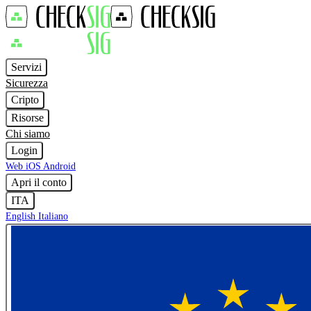
Servizi
Sicurezza
Cripto
Risorse
Chi siamo
Login
Web
iOS
Android
Apri il conto
ITA
English
Italiano