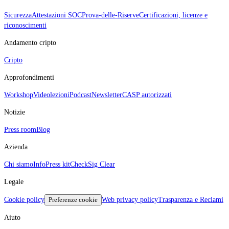
Sicurezza
Attestazioni SOC
Prova‑delle‑Riserve
Certificazioni, licenze e
riconoscimenti
Andamento cripto
Cripto
Approfondimenti
Workshop
Videolezioni
Podcast
Newsletter
CASP autorizzati
Notizie
Press room
Blog
Azienda
Chi siamo
Info
Press kit
CheckSig Clear
Legale
Cookie policy
Preferenze cookie
Web privacy policy
Trasparenza e Reclami
Aiuto