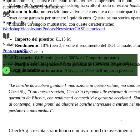
Approfondimenti, analisi e contenuti formativi per comprendere in modo
Milano, 28 November 2024 – CheckSig ha svolto il ruolo di
escrow holde
autorevole l'evoluzione del settore.
Bitcoin in Italia
: un servizio innovativo che consente a due controparti di
asset
come garanzia per ottenere liquidità euro. Questa prima storica opera
Approfondimenti
finanziare un singolo mutuatario, con queste caratteristiche:
Workshop
Videolezioni
Podcast
Newsletter
CASP autorizzati
Importo del prestito
: €1,15 M
Notizie
Rendimento
: 10% (ben 3,7 volte il rendimento del BOT annuale, att
Press room
Blog
Durata
: 1 anno
MiCAR
Garanzia
: 64 Bitcoin (pari al 500% dell’importo prestato)
CheckSig ottiene la licenza MiCAR — Il primo operatore cripto in Italia.
Margin call
: Integrazione della garanzia al 160% dell’importo prestat
Leggi la notizia
Liquidazione automatica
: Attivata al 140% dell’importo prestato
“
Le banche dovrebbero guidare l’innovazione in questo settore, ma sono as
CheckSig. “
Con questo servizio, CheckSig risponde alle esigenze di merca
garantito da Bitcoin, con rendimenti competitivi e garanzie eccellenti. Siam
al contempo, siamo pronti ad aiutare le banche interessate a entrare nel m
prestatori e intermediari
”.
CheckSig: crescita straordinaria e nuovo round di investimento