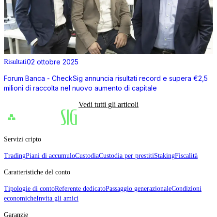
02 ottobre 2025
Risultati
Forum Banca - CheckSig annuncia risultati record e supera €2,5
milioni di raccolta nel nuovo aumento di capitale
Vedi tutti gli articoli
Servizi cripto
Trading
Piani di accumulo
Custodia
Custodia per prestiti
Staking
Fiscalità
Caratteristiche del conto
Tipologie di conto
Referente dedicato
Passaggio generazionale
Condizioni
economiche
Invita gli amici
Garanzie