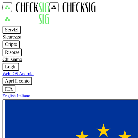
Servizi
Sicurezza
Cripto
Risorse
Chi siamo
Login
Web
iOS
Android
Apri il conto
ITA
English
Italiano