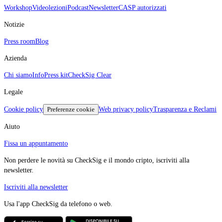
Workshop
Videolezioni
Podcast
Newsletter
CASP autorizzati
Notizie
Press room
Blog
Azienda
Chi siamo
Info
Press kit
CheckSig Clear
Legale
Cookie policy
Preferenze cookie
Web privacy policy
Trasparenza e Reclami
Aiuto
Fissa un appuntamento
Non perdere le novità su CheckSig e il mondo cripto, iscriviti alla
newsletter.
Iscriviti alla newsletter
Usa l'app CheckSig da telefono o web.