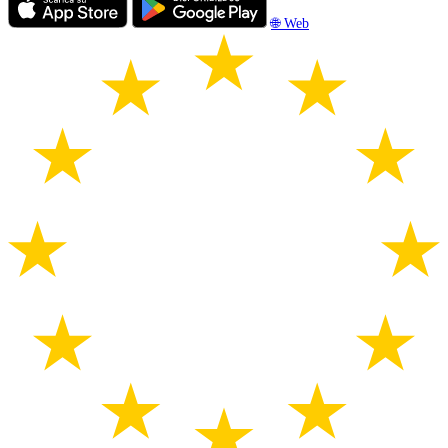
🌐 Web