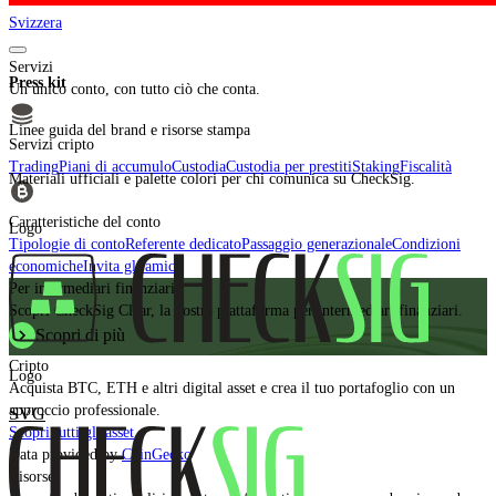
Svizzera
Servizi
Press kit
Un unico conto, con tutto ciò che conta.
Linee guida del brand e risorse stampa
Servizi cripto
Trading
Piani di accumulo
Custodia
Custodia per prestiti
Staking
Fiscalità
Materiali ufficiali e palette colori per chi comunica su CheckSig.
Caratteristiche del conto
Logo
Tipologie di conto
Referente dedicato
Passaggio generazionale
Condizioni
economiche
Invita gli amici
Per intermediari finanziari
Scopri CheckSig Clear, la nostra piattaforma per intermediari finanziari.
Scopri di più
Cripto
Logo
Acquista BTC, ETH e altri digital asset e crea il tuo portafoglio con un
approccio professionale.
SVG
Scopri tutti gli asset
Data provided by
CoinGecko
Risorse