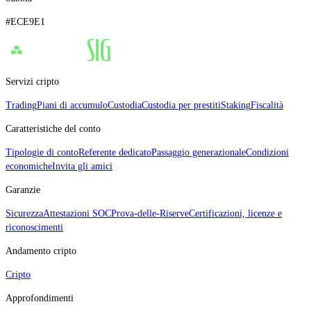
#ECE9E1
Servizi cripto
Trading
Piani di accumulo
Custodia
Custodia per prestiti
Staking
Fiscalità
Caratteristiche del conto
Tipologie di conto
Referente dedicato
Passaggio generazionale
Condizioni
economiche
Invita gli amici
Garanzie
Sicurezza
Attestazioni SOC
Prova‑delle‑Riserve
Certificazioni, licenze e
riconoscimenti
Andamento cripto
Cripto
Approfondimenti