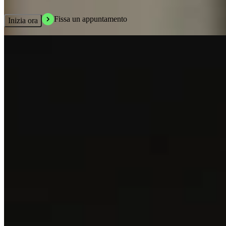
Fissa un appuntamento
Inizia ora
Avvertenza
Il referente dedicato non fornisce consulenza in materia di investimenti e
non rilascia raccomandazioni personalizzate.
Le decisioni sull’operatività restano sempre in capo al cliente. CheckSig
esegue le istruzioni ricevute secondo i servizi offerti e le procedure previste,
senza suggerire strategie o scelte di investimento.
I contenuti informativi proposti da CheckSig hanno finalità educativa e
informativa e non costituiscono in alcun modo consulenza o
raccomandazioni di investimento.