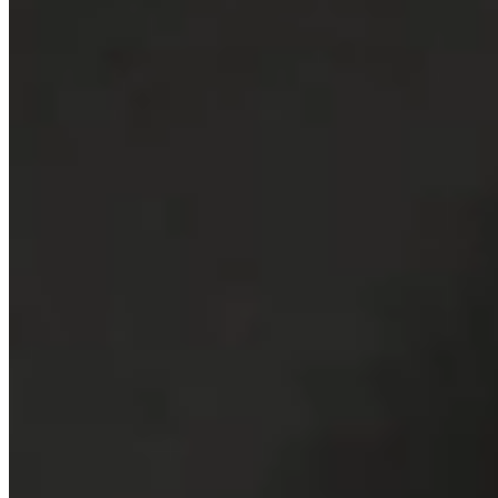
© CheckSig S.r.l. Società Benefit -
P.IVA 11028330964
CheckSig S.r.l. Società Benefit è autorizzata da Consob quale Prestatore di
Servizi per le Cripto-attività (“CASP”) ai sensi del Regolamento (UE)
2023/1114 (“MiCAR”) ed è iscritta nel registro pubblico dei CASP tenuto
dalla European Securities and Markets Authority (ESMA) a fini
informativi. CheckSig è autorizzata a fornire i seguenti servizi: custodia e
amministrazione di cripto-attività per conto dei clienti, scambio di cripto-
attività con altre cripto-attività, scambio di cripto-attività con fondi,
esecuzione di ordini di cripto-attività per conto dei clienti, trasferimento di
cripto-attività per conto dei clienti.
Cookie Policy