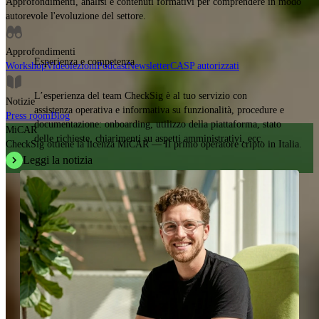
Approfondimenti, analisi e contenuti formativi per comprendere in modo
autorevole l'evoluzione del settore.
Approfondimenti
Esperienza e competenza
Workshop
Videolezioni
Podcast
Newsletter
CASP autorizzati
L’esperienza del team CheckSig è al tuo servizio con
Notizie
assistenza operativa e informativa su funzionalità, procedure e
Press room
Blog
documentazione: onboarding, utilizzo della piattaforma, stato
MiCAR
delle richieste, chiarimenti su aspetti amministrativi, ecc.
CheckSig ottiene la licenza MiCAR — Il primo operatore cripto in Italia.
Leggi la notizia