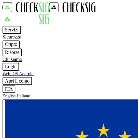
Servizi
Sicurezza
Cripto
Risorse
Chi siamo
Login
Web
iOS
Android
Apri il conto
ITA
English
Italiano