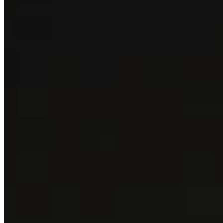
Press room
Blog
Azienda
Chi siamo
Info
Press kit
CheckSig Clear
Legale
Cookie policy
Preferenze cookie
Web privacy policy
Trasparenza e Reclami
Aiuto
Fissa un appuntamento
Non perdere le novità su CheckSig e il mondo cripto, iscriviti alla
newsletter.
Iscriviti alla newsletter
Usa l'app CheckSig da telefono o web.
🌐 Web