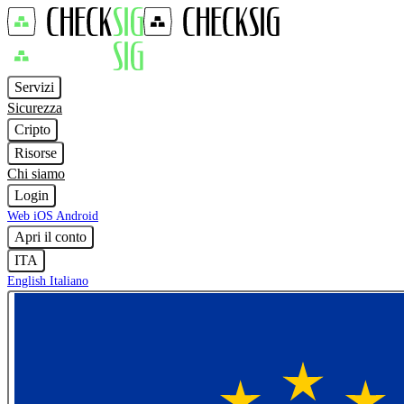
Servizi
Sicurezza
Cripto
Risorse
Chi siamo
Login
Web
iOS
Android
Apri il conto
ITA
English
Italiano