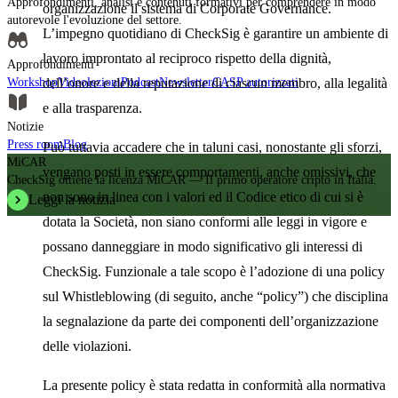
Approfondimenti, analisi e contenuti formativi per comprendere in modo
organizzazione il sistema di Corporate Governance.
autorevole l'evoluzione del settore.
L’impegno quotidiano di CheckSig è garantire un ambiente di
lavoro improntato al reciproco rispetto della dignità,
Approfondimenti
Workshop
Videolezioni
Podcast
Newsletter
CASP autorizzati
dell’onore e della reputazione di ciascun membro, alla legalità
e alla trasparenza.
Notizie
Press room
Blog
Può tuttavia accadere che in taluni casi, nonostante gli sforzi,
MiCAR
vengano posti in essere comportamenti, anche omissivi, che
CheckSig ottiene la licenza MiCAR — Il primo operatore cripto in Italia.
non sono in linea con i valori ed il Codice etico di cui si è
Leggi la notizia
dotata la Società, non siano conformi alle leggi in vigore e
possano danneggiare in modo significativo gli interessi di
CheckSig. Funzionale a tale scopo è l’adozione di una policy
sul Whistleblowing (di seguito, anche “policy”) che disciplina
la segnalazione da parte dei componenti dell’organizzazione
delle violazioni.
La presente policy è stata redatta in conformità alla normativa