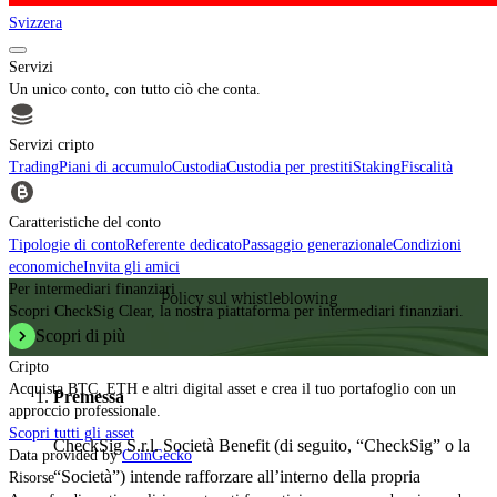
Svizzera
Servizi
Un unico conto, con tutto ciò che conta.
Servizi cripto
Trading
Piani di accumulo
Custodia
Custodia per prestiti
Staking
Fiscalità
Caratteristiche del conto
Tipologie di conto
Referente dedicato
Passaggio generazionale
Condizioni
economiche
Invita gli amici
Per intermediari finanziari
Policy sul whistleblowing
Scopri CheckSig Clear, la nostra piattaforma per intermediari finanziari.
Scopri di più
Cripto
Acquista BTC, ETH e altri digital asset e crea il tuo portafoglio con un
Premessa
approccio professionale.
Scopri tutti gli asset
CheckSig S.r.l. Società Benefit (di seguito, “CheckSig” o la
Data provided by
CoinGecko
“Società”) intende rafforzare all’interno della propria
Risorse