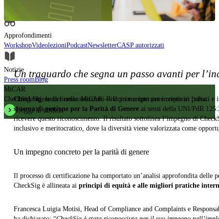
Approfondimenti, analisi e contenuti formativi per comprendere in modo
autorevole l'evoluzione del settore.
Approfondimenti
Workshop
Videolezioni
Podcast
Newsletter
CASP autorizzati
Notizie
Un traguardo che segna un passo avanti per l’incl
Press room
Blog
MiCAR
CheckSig ottiene la licenza MiCAR — Il primo operatore cripto in Italia.
CheckSig
, leader nelle soluzioni Bitcoin e cripto per investitori privati e 
sistema di gestione per la Parità di Genere
ai sensi della UNI/PdR 125:2
Leggi la notizia
ricevere questo riconoscimento. Il risultato sottolinea l’impegno di Check
inclusivo e meritocratico, dove la diversità viene valorizzata come opportun
Un impegno concreto per la parità di genere
Il processo di certificazione ha comportato un’analisi approfondita delle p
CheckSig è allineata ai
principi di equità e alle migliori pratiche inter
Francesca Luigia Motisi, Head of Compliance and Complaints e Responsabi
ha dichiarato: “
CheckSig è stata riconosciuta per il suo impegno nell’imple