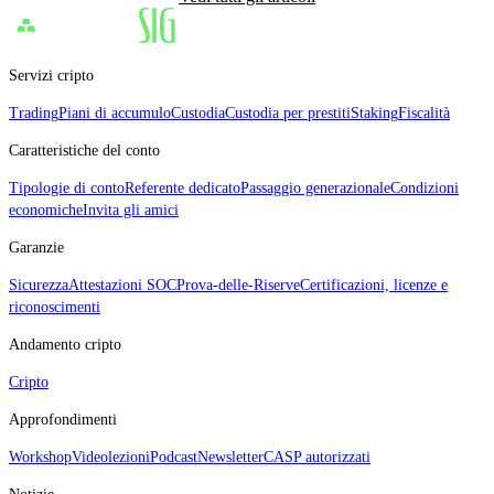
Servizi cripto
Trading
Piani di accumulo
Custodia
Custodia per prestiti
Staking
Fiscalità
Caratteristiche del conto
Tipologie di conto
Referente dedicato
Passaggio generazionale
Condizioni
economiche
Invita gli amici
Garanzie
Sicurezza
Attestazioni SOC
Prova‑delle‑Riserve
Certificazioni, licenze e
riconoscimenti
Andamento cripto
Cripto
Approfondimenti
Workshop
Videolezioni
Podcast
Newsletter
CASP autorizzati