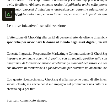
e vita familiare. Abbiamo ottenuto risultati significativi anche nella prom
potenziato i processi di selezione e retribuzione per garantire valutazioni b
Staff
team ha partecipato a un percorso formativo per integrare la parità di gen
Le nuove iniziative di sensibilizzazione
L’attenzione di CheckSig alla parità di genere si estende oltre le dinamic
specifiche per avvicinare le donne al mondo degli asset digitali
, un set
Concetta Ingrassia, Responsabile Marketing e Comunicazione di CheckSig,
impegna a coniugare obiettivi di profitto con un impatto positivo sulla comu
programmi di formazione mirano ad elevare gli standard del settore e a sos
che investire in formazione sia fondamentale per costruire un ambiente incl
Con questo riconoscimento, CheckSig si afferma come punto di riferimento 
servizi offerti, ma anche per il suo impegno nel promuovere una cultura az
crescita equa per tutti.
Scarica il comunicato stampa
.