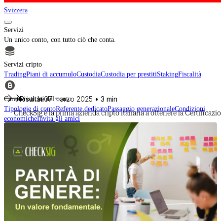
Svizzera
Servizi
Un unico conto, con tutto ciò che conta.
Servizi cripto
Trading
Piani di accumulo
Custodia
Custodia per prestiti
Staking
Fiscalità
Risultati
07 marzo 2025
• 3 min
Caratteristiche del conto
Tipologie di conto
Referente dedicato
Passaggio generazionale
Condizioni
CheckSig è la prima azienda cripto italiana a ottenere la Certificazio
economiche
Invita gli amici
Per intermediari finanziari
Scopri CheckSig Clear, la nostra piattaforma per intermediari finanziari.
Scopri di più
Cripto
Acquista BTC, ETH e altri digital asset e crea il tuo portafoglio con un
approccio professionale.
Scopri tutti gli asset
Data provided by
CoinGecko
Risorse