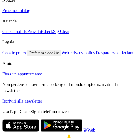
Notizie
Press room
Blog
Azienda
Chi siamo
Info
Press kit
CheckSig Clear
Legale
Cookie policy
Preferenze cookie
Web privacy policy
Trasparenza e Reclami
Aiuto
Fissa un appuntamento
Non perdere le novità su CheckSig e il mondo cripto, iscriviti alla
newsletter.
Iscriviti alla newsletter
Usa l'app CheckSig da telefono o web.
🌐 Web