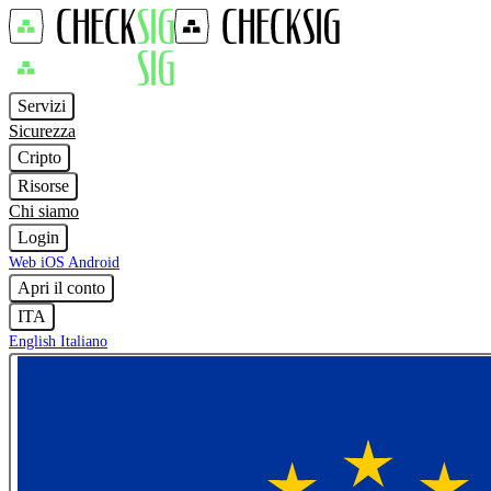
Servizi
Sicurezza
Cripto
Risorse
Chi siamo
Login
Web
iOS
Android
Apri il conto
ITA
English
Italiano