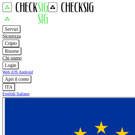
Servizi
Sicurezza
Cripto
Risorse
Chi siamo
Login
Web
iOS
Android
Apri il conto
ITA
English
Italiano