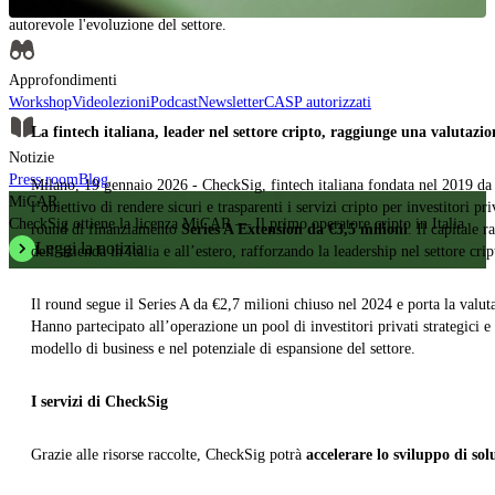
Approfondimenti, analisi e contenuti formativi per comprendere in modo
autorevole l'evoluzione del settore.
Approfondimenti
Workshop
Videolezioni
Podcast
Newsletter
CASP autorizzati
La fintech italiana, leader nel settore cripto, raggiunge una valutazi
Notizie
Press room
Blog
Milano, 19 gennaio 2026 - CheckSig, fintech italiana fondata nel 2019 d
MiCAR
l’obiettivo di rendere sicuri e trasparenti i servizi cripto per investitori pr
CheckSig ottiene la licenza MiCAR — Il primo operatore cripto in Italia.
round di finanziamento
Series A Extension da €3,5 milioni
. Il capitale 
Leggi la notizia
dell’azienda in Italia e all’estero, rafforzando la leadership nel settore cri
Il round segue il Series A da €2,7 milioni chiuso nel 2024 e porta la val
Hanno partecipato all’operazione un pool di investitori privati strategici 
modello di business e nel potenziale di espansione del settore.
I servizi di CheckSig
Grazie alle risorse raccolte, CheckSig potrà
accelerare lo sviluppo di sol