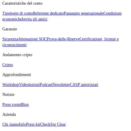
Caratteristiche del conto
Tipologie di conto
Referente dedicato
Passaggio generazionale
Condizioni
economiche
Invita gli amici
Garanzie
Sicurezza
Attestazioni SOC
Prova‑delle‑Riserve
Certificazioni, licenze e
riconoscimenti
Andamento cripto
Cripto
Approfondimenti
Workshop
Videolezioni
Podcast
Newsletter
CASP autorizzati
Notizie
Press room
Blog
Azienda
Chi siamo
Info
Press kit
CheckSig Clear