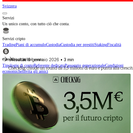
Svizzera
Servizi
Un unico conto, con tutto ciò che conta.
Servizi cripto
Trading
Piani di accumulo
Custodia
Custodia per prestiti
Staking
Fiscalità
Risultati
19 gennaio 2026
• 3 min
Caratteristiche del conto
Tipologie di conto
Referente dedicato
Passaggio generazionale
Condizioni
CheckSig chiude un round da 3,5 milioni di euro e punta alla cresci
economiche
Invita gli amici
Per intermediari finanziari
Scopri CheckSig Clear, la nostra piattaforma per intermediari finanziari.
Scopri di più
Cripto
Acquista BTC, ETH e altri digital asset e crea il tuo portafoglio con un
approccio professionale.
Scopri tutti gli asset
Data provided by
CoinGecko
Risorse